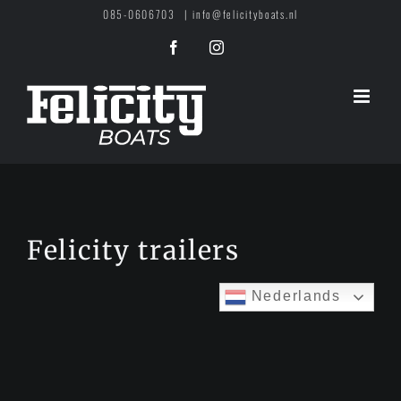
Ga
085-0606703
|
info@felicityboats.nl
naar
Facebook
Instagram
inhoud
Felicity trailers
Nederlands