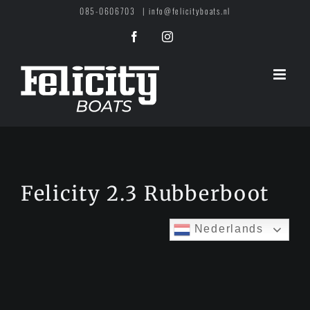
Ga
085-0606703
|
info@felicityboats.nl
naar
Facebook
Instagram
inhoud
Felicity 2.3 Rubberboot
Nederlands